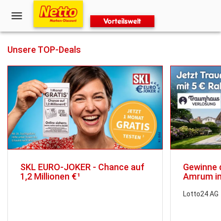
Vorteilswelt
Unsere TOP-Deals
SKL EURO-JOKER - Chance auf
Gewinne 
1,2 Millionen €¹
Amrum im
50.000 € 
Lotto24 AG