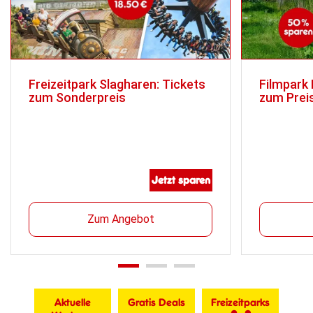
Freizeitpark Slagharen: Tickets
Filmpark 
zum Sonderpreis
zum Prei
Jetzt sparen
Zum Angebot
Aktuelle
Gratis Deals
Freizeitparks