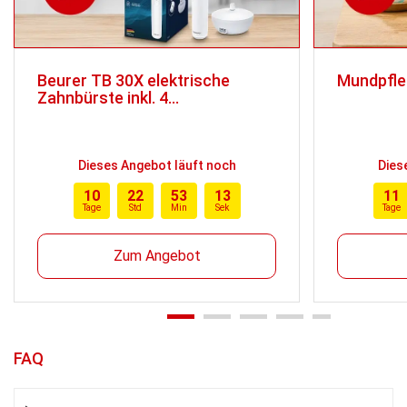
Beurer TB 30X elektrische
Mundpfle
Zahnbürste inkl. 4
Bürstenköpfen
Dieses Angebot läuft noch
Dies
10
22
53
12
11
Tage
Std
Min
Sek
Tage
Zum Angebot
FAQ