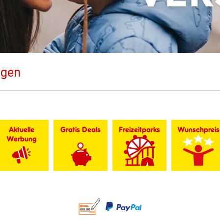
ngen
Aktuelle
Gratis Deals
Freizeitparks
Wunschpreis
Werbung