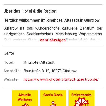
Über das Hotel & die Region
Herzlich willkommen im Ringhotel Altstadt in Güstrow
Güstrow ist das wunderschöne kulturelle Zentrum der
einzigartigen Seenlandschaft Mecklenburg-Vorpommerns.
Dort wohnen Sie in dem hübschen Ringhotel Altstadt in
Mehr anzeigen
ruhiger Lage, mitten in der historischen malerischen
Altstadt. Ihnen stehen gemütlich Doppelzimmer zur
Karte
Verfügung, die mit Bad/Dusche und WC, Föhn, Sat-TV,
Durchwahltelefon (kostenlos ins Deutsche Festnetz),
Hotel
Ringhotel Altstadt
Schrank, Schreibtisch, Kofferbank und W-
Anschrift
Baustraße 8-10
18273
Güstrow
LAN ausgestattet sind. Das ausgezeichnet bewertete
Haus liegt sehr zentral und Sie können von hier aus alle
Website
https://www.ringhotel-altstadt-guestrow.de/
Sehenswürdigkeiten der Stadt und Umgebung bequem
erreichen.
Aktuelle
Gratis Deals
Freizeitparks
Güstrow und seine Umgebung
Werbung