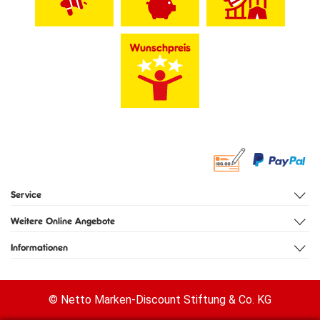
Der Marktplatz und Fußgängerbereich sind nur wenige
Schritte vom Hotel entfernt. Alle Sehenswürdigkeiten
wie Schloß, Dom und Ernst-Barlach-
Wunschpreis
Gedenkstädte "Gertrundenkapelle" erreichen sie in wenigen
Minuten zu Fuß. Rund um die Stadt befinden sich drei Seen:
der Parumer See, der Sumpfsee und der Inselsee. Genießen
Sie die Kultur, die Natur der Güstrower Umgebung! Für
Tagesausflüge eignet sich unter anderem die schöne Stadt
Rostock, die etwa 40 Kilometer von Güstrow entfernt ist.
Im Umkreis von einer Fahrstunde liegen weitere
Ausflugsziele wie Schwerin oder Wismar.
Service
Weitere Online Angebote
Informationen
© Netto Marken-Discount Stiftung & Co. KG